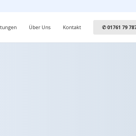
✆ 01761 79 78
stungen
Über Uns
Kontakt