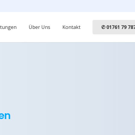
✆ 01761 79 78
stungen
Über Uns
Kontakt
hen