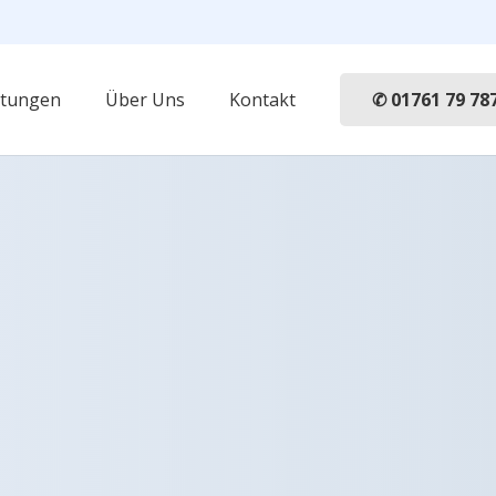
✆ 01761 79 78
stungen
Über Uns
Kontakt