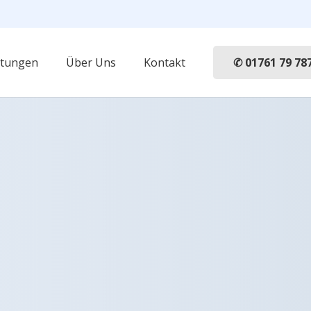
✆ 01761 79 78
stungen
Über Uns
Kontakt