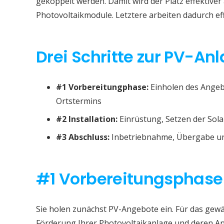
gekoppelt werden. Damit wird der Platz effektive
Photovoltaikmodule. Letztere arbeiten dadurch eff
Drei Schritte zur PV-An
#1 Vorbereitungphase:
Einholen des Angeb
Ortstermins
#2 Installation:
Einrüstung, Setzen der Sola
#3 Abschluss:
Inbetriebnahme, Übergabe un
#1 Vorbereitungsphase
Sie holen zunächst PV-Angebote ein. Für das gewä
Förderung Ihrer Photovoltaikanlage und deren A