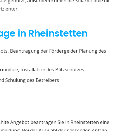
r ausgenutzt, außerdem kühlen die Solarmodule die
izienter.
lage in Rheinstetten
ots, Beantragung der Fördergelder Planung des
rmodule, Installation des Blitzschutzes
d Schulung des Betreibers
hlte Angebot beantragen Sie in Rheinstetten eine
nmeldung. Bei der Auswahl der passenden Anlage