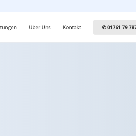
✆ 01761 79 78
stungen
Über Uns
Kontakt