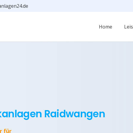
anlagen24.de
Home
Lei
ikanlagen Raidwangen
r für