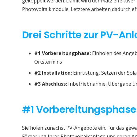
gekoppelt werden. Damit wird der Platz effektive
Photovoltaikmodule. Letztere arbeiten dadurch eff
Drei Schritte zur PV-A
#1 Vorbereitungphase:
Einholen des Angeb
Ortstermins
#2 Installation:
Einrüstung, Setzen der Sola
#3 Abschluss:
Inbetriebnahme, Übergabe un
#1 Vorbereitungsphase
Sie holen zunächst PV-Angebote ein. Für das gew
Förderung Ihrer Photovoltaikanlage und deren A