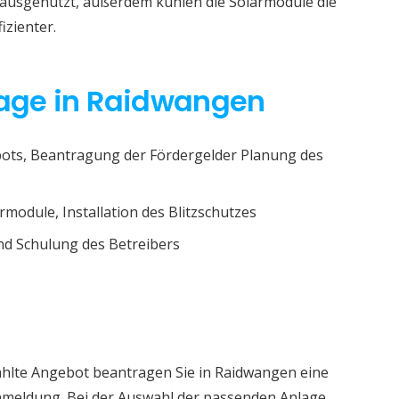
r ausgenutzt, außerdem kühlen die Solarmodule die
izienter.
nlage in Raidwangen
ots, Beantragung der Fördergelder Planung des
rmodule, Installation des Blitzschutzes
d Schulung des Betreibers
ählte Angebot beantragen Sie in Raidwangen eine
nmeldung. Bei der Auswahl der passenden Anlage