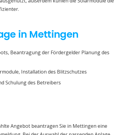
r ausgenutzt, außerdem kühlen die Solarmodule die
izienter.
lage in Mettingen
ots, Beantragung der Fördergelder Planung des
rmodule, Installation des Blitzschutzes
d Schulung des Betreibers
ählte Angebot beantragen Sie in Mettingen eine
nmeldung. Bei der Auswahl der passenden Anlage