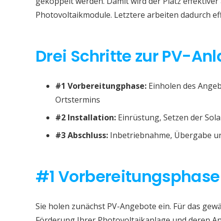
gekoppelt werden. Damit wird der Platz effektive
Photovoltaikmodule. Letztere arbeiten dadurch eff
Drei Schritte zur PV-An
#1 Vorbereitungphase:
Einholen des Angeb
Ortstermins
#2 Installation:
Einrüstung, Setzen der Sola
#3 Abschluss:
Inbetriebnahme, Übergabe un
#1 Vorbereitungsphase
Sie holen zunächst PV-Angebote ein. Für das gew
Förderung Ihrer Photovoltaikanlage und deren A