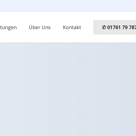
✆ 01761 79 78
stungen
Über Uns
Kontakt