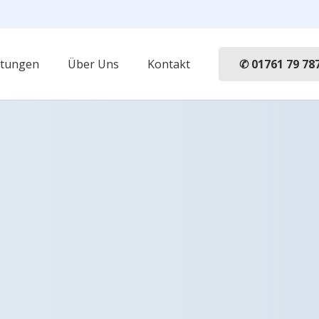
✆ 01761 79 78
stungen
Über Uns
Kontakt