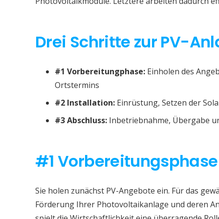
Photovoltaikmodule. Letztere arbeiten dadurch eff
Drei Schritte zur PV-Anl
#1 Vorbereitungphase:
Einholen des Angeb
Ortstermins
#2 Installation:
Einrüstung, Setzen der Sola
#3 Abschluss:
Inbetriebnahme, Übergabe un
#1 Vorbereitungsphase
Sie holen zunächst PV-Angebote ein. Für das gewä
Förderung Ihrer Photovoltaikanlage und deren A
spielt die Wirtschaftlichkeit eine überragende Roll