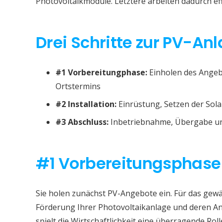
Photovoltaikmodule. Letztere arbeiten dadurch eff
Drei Schritte zur PV-Anl
#1 Vorbereitungphase:
Einholen des Angeb
Ortstermins
#2 Installation:
Einrüstung, Setzen der Sola
#3 Abschluss:
Inbetriebnahme, Übergabe un
#1 Vorbereitungsphase
Sie holen zunächst PV-Angebote ein. Für das gewä
Förderung Ihrer Photovoltaikanlage und deren A
spielt die Wirtschaftlichkeit eine überragende Roll