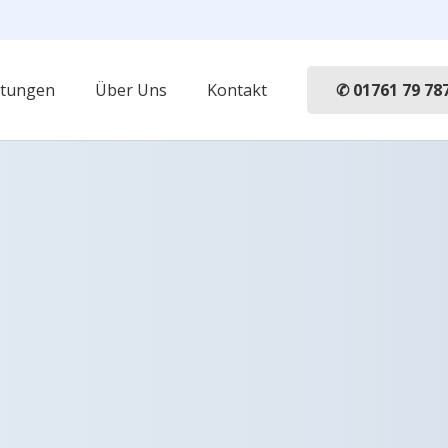
✆ 01761 79 78
stungen
Über Uns
Kontakt